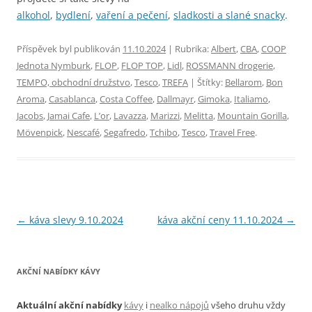
alkohol
,
bydlení
,
vaření a pečení
,
sladkosti a slané snacky
.
Příspěvek byl publikován
11.10.2024
| Rubrika:
Albert
,
CBA
,
COOP
Jednota Nymburk
,
FLOP
,
FLOP TOP
,
Lidl
,
ROSSMANN drogerie
,
TEMPO, obchodní družstvo
,
Tesco
,
TREFA
| Štítky:
Bellarom
,
Bon
Aroma
,
Casablanca
,
Costa Coffee
,
Dallmayr
,
Gimoka
,
Italiamo
,
Jacobs
,
Jamai Cafe
,
L’or
,
Lavazza
,
Marizzi
,
Melitta
,
Mountain Gorilla
,
Mövenpick
,
Nescafé
,
Segafredo
,
Tchibo
,
Tesco
,
Travel Free
.
Navigace
←
káva slevy 9.10.2024
káva akční ceny 11.10.2024
→
pro
příspěvky
AKČNÍ NABÍDKY KÁVY
Aktuální akční nabídky
kávy
i
nealko nápojů
všeho druhu vždy