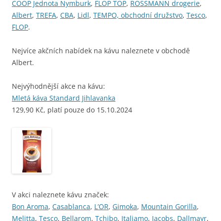
COOP Jednota Nymburk
,
FLOP TOP
,
ROSSMANN drogerie
,
Albert
,
TREFA
,
CBA
,
Lidl
,
TEMPO, obchodní družstvo
,
Tesco
,
FLOP
.
Nejvíce akčních nabídek na kávu naleznete v obchodě
Albert.
Nejvýhodnější akce na kávu:
Mletá káva Standard Jihlavanka
129,90 Kč, platí pouze do 15.10.2024
V akci naleznete kávu značek:
Bon Aroma
,
Casablanca
,
L’OR
,
Gimoka
,
Mountain Gorilla
,
Melitta
,
Tesco
,
Bellarom
,
Tchibo
,
Italiamo
,
Jacobs
,
Dallmayr
,