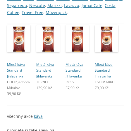
Segafredo
,
Nescafé
,
Marizzi
,
Lavazza
,
Jamai Cafe
,
Costa
Coffee
,
Travel Free
,
Mövenpick
.
Mletá káva
Mletá káva
Mletá káva
Mletá káva
Standard
Standard
Standard
Standard
Jihlavanka
Jihlavanka
Jihlavanka
Jihlavanka
COOP Jednota
TERNO
Ratio
ESO MARKET
Mikulov
139,90 Kč
37,90 Kč
79,90 Kč
39,90 Kč
všechny akce
káva
projděte si také slevy na