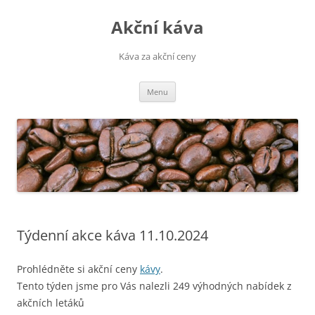
Přejít
k
Akční káva
obsahu
webu
Káva za akční ceny
Menu
Týdenní akce káva 11.10.2024
Prohlédněte si akční ceny
kávy
.
Tento týden jsme pro Vás nalezli 249 výhodných nabídek z
akčních letáků