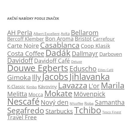
AKČNÍ NABÍDKY PODLE ZNAČEK
Bellarom
AH Perla
Avita
Albert Excellent
Bon Aroma
Bristot
Bercoff Klember
Carrefour
Casablanca
Carte Noire
Coop Klasik
Dadák
Dallmayr
Costa Coffee
Darboven
Davidoff
Davidoff Café
Deluxe
Douwe Egberts
Eduscho
Eilles Café
Jacobs
Jihlavanka
Illy
Gimoka
Marila
Lavazza
L’or
K-Classic
Kávoviny
Kimbo
Mokate
Melitta
Mövenpick
Mocca
Nescafé
Nový den
Samantha
NYcoffee
Rioba
Tchibo
Segafredo
Starbucks
Tesco Finest
Travel Free