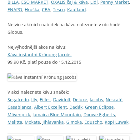
BILLA
,
ESO MARKET
,
OXALIS čaj & káva
,
Lidl
,
Penny Market
,
ENAPO
,
Hruška
,
CBA
,
Tesco
,
Kaufland
.
Nejvíce akčních nabídek na kávu naleznete v obchodě
Globus.
Nejvýhodnější akce na kávu:
Káva instantní Krönung Jacobs
99,90 Kč, platí pouze do 15.12.2015
V akci naleznete kávu značek:
Segafredo
,
Illy
,
Eilles
,
Davidoff
,
Deluxe
,
Jacobs
,
Nescafé
,
Casablanca
,
Albert Excellent
,
Dadák
,
Green Eclipse
,
Mövenpick
,
Jamaica Blue Mountain
,
Douwe Egberts
,
Melitta
,
Mokate
,
Jihlavanka
,
Gimoka
,
Eduscho
,
Kopi Luwak
.