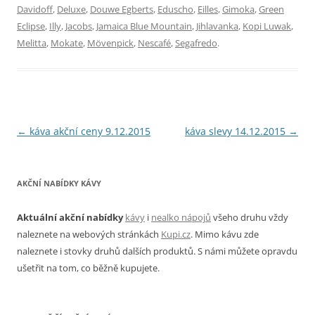
Davidoff
,
Deluxe
,
Douwe Egberts
,
Eduscho
,
Eilles
,
Gimoka
,
Green
Eclipse
,
Illy
,
Jacobs
,
Jamaica Blue Mountain
,
Jihlavanka
,
Kopi Luwak
,
Melitta
,
Mokate
,
Mövenpick
,
Nescafé
,
Segafredo
.
Navigace
←
káva akční ceny 9.12.2015
káva slevy 14.12.2015
→
pro
příspěvky
AKČNÍ NABÍDKY KÁVY
Aktuální akční nabídky
kávy
i
nealko nápojů
všeho druhu vždy
naleznete na webových stránkách
Kupi.cz
. Mimo kávu zde
naleznete i stovky druhů dalších produktů. S námi můžete opravdu
ušetřit na tom, co běžně kupujete.