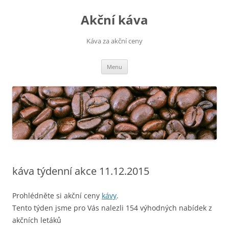
Přejít
k
Akční káva
obsahu
webu
Káva za akční ceny
Menu
káva týdenní akce 11.12.2015
Prohlédněte si akční ceny
kávy
.
Tento týden jsme pro Vás nalezli 154 výhodných nabídek z
akčních letáků