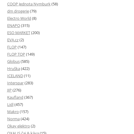
COOP Jednota Nymburk
(58)
dm drogerie
(79)
Electro World
(8)
ENAPO
(315)
ESO MARKET
(200)
EVA.cz
(2)
FLOP
(147)
FLOP TOP
(149)
Globus
(585)
Hruška
(422)
ICELAND
(11)
Interspar
(283)
JIP
(276)
Kaufland
(367)
Lidl
(457)
Makro
(157)
Norma
(424)
Okay elektro
(2)
OXALIS čaj & káva
(15)