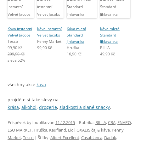
Káva instantní
Káva instantní
Káva mletá
Káva mletá
Velvet Jacobs
Velvet Jacobs
Standard
Standard
Tesco
Penny Market
Jihlavanka
Jihlavanka
99,90 Kč
99,90 Kč
Hruška
BILLA
209,90 Kč
16,90 Kč
49,90 Kč
sleva 52%
všechny akce
káva
projděte si také slevy na
krása
,
alkohol
,
drogerie
,
sladkosti a slané snacky
.
Příspěvek byl publikován
11.12.2015
| Rubrika:
BILLA
,
CBA
,
ENAPO
,
ESO MARKET
,
Hruška
,
Kaufland
,
Lidl
,
OXALIS čaj & káva
,
Penny
Market
,
Tesco
| Štítky:
Albert Excellent
,
Casablanca
,
Dadák
,