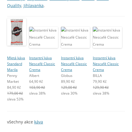
Quality
,
Jihlavanka
.
Mletá káva
Instantní káva
Instantní káva
Instantní káva
Standard
Nescafé Classic
Nescafé Classic
Nescafé Classic
Marila
Crema
Crema
Crema
Penny
Albert
Globus
BILLA
Market
64,90 Kč
89,90 Kč
79,90 Kč
84,90 Kč
103,90 Kč
129,00 Kč
129,90 Kč
179,00 Kč
sleva 38%
sleva 30%
sleva 38%
sleva 53%
všechny akce
káva