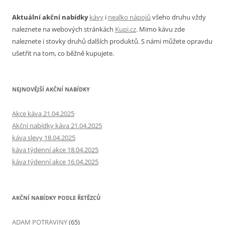
Aktuální akční nabídky
kávy
i
nealko nápojů
všeho druhu vždy
naleznete na webových stránkách
Kupi.cz
. Mimo kávu zde
naleznete i stovky druhů dalších produktů. S námi můžete opravdu
ušetřit na tom, co běžně kupujete.
NEJNOVĚJŠÍ AKČNÍ NABÍDKY
Akce káva 21.04.2025
Akční nabídky káva 21.04.2025
káva slevy 18.04.2025
káva týdenní akce 18.04.2025
káva týdenní akce 16.04.2025
AKČNÍ NABÍDKY PODLE ŘETĚZCŮ
ADAM POTRAVINY
(65)