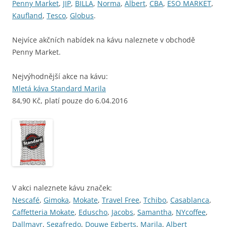
Penny Market
,
JIP
,
BILLA
,
Norma
,
Albert
,
CBA
,
ESO MARKET
,
Kaufland
,
Tesco
,
Globus
.
Nejvíce akčních nabídek na kávu naleznete v obchodě
Penny Market.
Nejvýhodnější akce na kávu:
Mletá káva Standard Marila
84,90 Kč, platí pouze do 6.04.2016
V akci naleznete kávu značek:
Nescafé
,
Gimoka
,
Mokate
,
Travel Free
,
Tchibo
,
Casablanca
,
Caffetteria Mokate
,
Eduscho
,
Jacobs
,
Samantha
,
NYcoffee
,
Dallmayr
,
Segafredo
,
Douwe Egberts
,
Marila
,
Albert