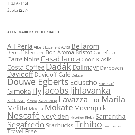
TREFA
(145)
Žabka
(257)
AKČNÍ NABÍDKY PODLE ZNAČEK
Bellarom
AH Perla
Avita
Albert Excellent
Bon Aroma
Bristot
Bercoff Klember
Carrefour
Casablanca
Carte Noire
Coop Klasik
Dadák
Dallmayr
Costa Coffee
Darboven
Davidoff
Davidoff Café
Deluxe
Douwe Egberts
Eduscho
Eilles Café
Jacobs
Jihlavanka
Illy
Gimoka
Marila
Lavazza
L’or
K-Classic
Kávoviny
Kimbo
Mokate
Melitta
Mövenpick
Mocca
Nescafé
Nový den
Samantha
NYcoffee
Rioba
Tchibo
Segafredo
Starbucks
Tesco Finest
Travel Free