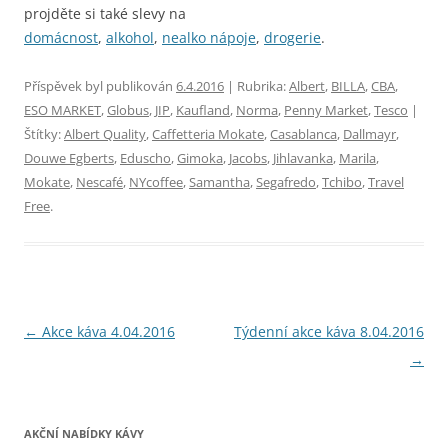
projděte si také slevy na
domácnost
,
alkohol
,
nealko nápoje
,
drogerie
.
Příspěvek byl publikován
6.4.2016
| Rubrika:
Albert
,
BILLA
,
CBA
,
ESO MARKET
,
Globus
,
JIP
,
Kaufland
,
Norma
,
Penny Market
,
Tesco
|
Štítky:
Albert Quality
,
Caffetteria Mokate
,
Casablanca
,
Dallmayr
,
Douwe Egberts
,
Eduscho
,
Gimoka
,
Jacobs
,
Jihlavanka
,
Marila
,
Mokate
,
Nescafé
,
NYcoffee
,
Samantha
,
Segafredo
,
Tchibo
,
Travel
Free
.
Navigace
←
Akce káva 4.04.2016
Týdenní akce káva 8.04.2016
pro
→
příspěvky
AKČNÍ NABÍDKY KÁVY