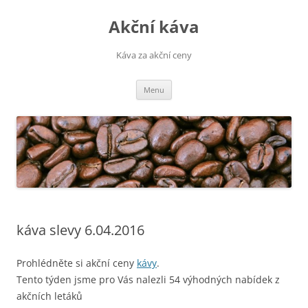
Přejít
k
Akční káva
obsahu
webu
Káva za akční ceny
Menu
káva slevy 6.04.2016
Prohlédněte si akční ceny
kávy
.
Tento týden jsme pro Vás nalezli 54 výhodných nabídek z
akčních letáků