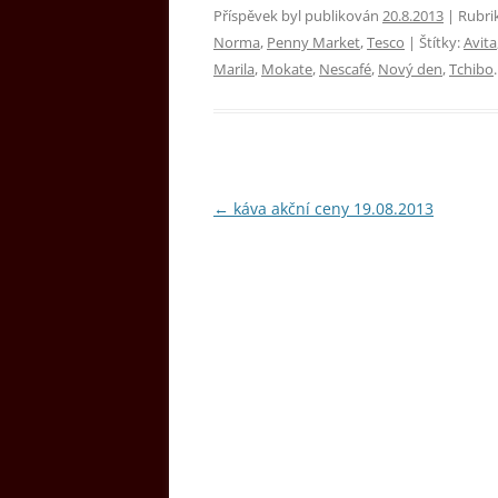
Příspěvek byl publikován
20.8.2013
| Rubri
Norma
,
Penny Market
,
Tesco
| Štítky:
Avita
Marila
,
Mokate
,
Nescafé
,
Nový den
,
Tchibo
.
Navigace
←
káva akční ceny 19.08.2013
pro
příspěvky