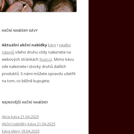
AKČNÍ NABÍDKY KÁVY
Aktuální akční nabídky
kávy
i
nealko
nápojů
všeho druhu vždy naleznete na
webových stránkách
Kupi.cz
. Mimo kávu
zde naleznete i stovky druhů dalších
produktů. S námi můžete opravdu ušetřit
na tom, co běžně kupujete.
NEJNOVĚJŠÍ AKČNÍ NABÍDKY
Akce káva 21.04.2025
Akční nabídky káva 21.04.2025
káva slevy 18.04.2025