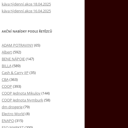
káva týdenní akce 18.04.2025
káva týdenní akce 16.04.2025
AKČNÍ NABÍDKY PODLE ŘETĚZCŮ
ADAM POTRAVINY
(65)
Albert
(592)
BENE NÁPOJE
(147)
BILLA
(589)
Cash & Carry JIP
(35)
CBA
(363)
COOP
(393)
COOP Jednota Mikulov
(144)
COOP Jednota Nymburk
(58)
dm drogerie
(79)
Electro World
(8)
ENAPO
(315)
ESO MARKET
(200)