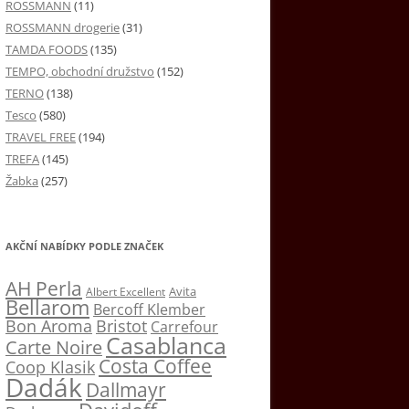
ROSSMANN
(11)
ROSSMANN drogerie
(31)
TAMDA FOODS
(135)
TEMPO, obchodní družstvo
(152)
TERNO
(138)
Tesco
(580)
TRAVEL FREE
(194)
TREFA
(145)
Žabka
(257)
AKČNÍ NABÍDKY PODLE ZNAČEK
AH Perla
Avita
Albert Excellent
Bellarom
Bercoff Klember
Bon Aroma
Bristot
Carrefour
Casablanca
Carte Noire
Costa Coffee
Coop Klasik
Dadák
Dallmayr