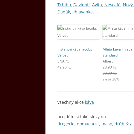
Tchibo
,
Davidoff
,
Avita
,
Nescafé
,
Nový
Dadák
,
Jihlavanka
.
Instantní káva Jacobs
Mletá káva Jihlava
Velvet
standard
ENAPO
Albert
49,90 Kč
28,90 Kč
39,90 Kč
sleva 28%
všechny akce
káva
projděte si také slevy na
drogerie
,
domácnost
,
maso, drůbež a 