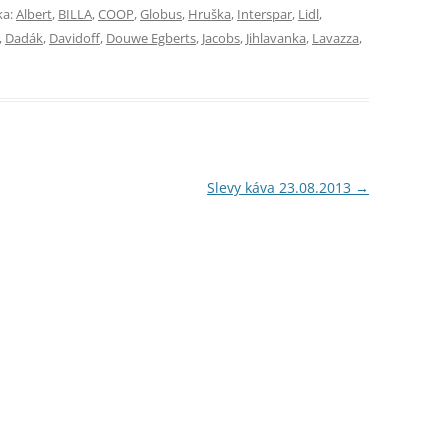
ka:
Albert
,
BILLA
,
COOP
,
Globus
,
Hruška
,
Interspar
,
Lidl
,
,
Dadák
,
Davidoff
,
Douwe Egberts
,
Jacobs
,
Jihlavanka
,
Lavazza
,
Slevy káva 23.08.2013
→