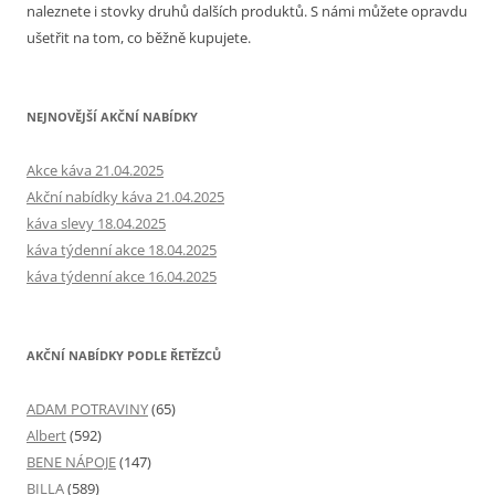
naleznete i stovky druhů dalších produktů. S námi můžete opravdu
ušetřit na tom, co běžně kupujete.
NEJNOVĚJŠÍ AKČNÍ NABÍDKY
Akce káva 21.04.2025
Akční nabídky káva 21.04.2025
káva slevy 18.04.2025
káva týdenní akce 18.04.2025
káva týdenní akce 16.04.2025
AKČNÍ NABÍDKY PODLE ŘETĚZCŮ
ADAM POTRAVINY
(65)
Albert
(592)
BENE NÁPOJE
(147)
BILLA
(589)