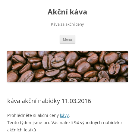
Přejít
k
Akční káva
obsahu
webu
Káva za akční ceny
Menu
káva akční nabídky 11.03.2016
Prohlédněte si akční ceny
kávy
.
Tento týden jsme pro Vás nalezli 94 výhodných nabídek z
akčních letáků