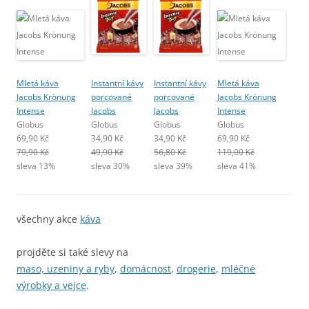
Mletá káva
Instantní kávy
Instantní kávy
Mletá káva
Jacobs Krönung
porcované
porcované
Jacobs Krönung
Intense
Jacobs
Jacobs
Intense
Globus
Globus
Globus
Globus
69,90 Kč
34,90 Kč
34,90 Kč
69,90 Kč
79,90 Kč
49,90 Kč
56,80 Kč
119,00 Kč
sleva 13%
sleva 30%
sleva 39%
sleva 41%
všechny akce
káva
projděte si také slevy na
maso, uzeniny a ryby
,
domácnost
,
drogerie
,
mléčné
výrobky a vejce
.