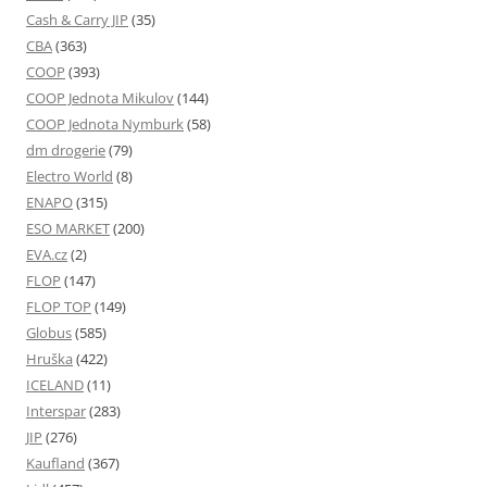
Cash & Carry JIP
(35)
CBA
(363)
COOP
(393)
COOP Jednota Mikulov
(144)
COOP Jednota Nymburk
(58)
dm drogerie
(79)
Electro World
(8)
ENAPO
(315)
ESO MARKET
(200)
EVA.cz
(2)
FLOP
(147)
FLOP TOP
(149)
Globus
(585)
Hruška
(422)
ICELAND
(11)
Interspar
(283)
JIP
(276)
Kaufland
(367)