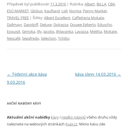
Příspěvek byl publikován
11.3.2016
| Rubrika:
Albert
,
BILLA
,
CBA
,
ESO MARKET
,
Globus
,
Kaufland
,
Lidl
,
Norma
,
Penny Market
,
TRAVEL FREE
| Štítky:
Albert Excellent
,
Caffetteria Mokate
,
Dallmayr
,
Davidoff
,
Deluxe
,
Dolcezza
,
Douwe Egberts
,
Eduscho
,
Exquisit
,
Gimoka
,
Illy
,
Jacobs
,
Jihlavanka
,
Lavazza
,
Melitta
,
Mokate
,
Nescafé
,
Segafredo
,
Selection
,
Tchibo
.
Navigace
←
Týdenní akce káva
káva slevy 14.03.2016
→
pro
9.03.2016
příspěvky
AKČNÍ NABÍDKY KÁVY
Aktuální akční nabídky
kávy
i
nealko nápojů
všeho druhu vždy
naleznete na webových stránkách
Kupi.cz
. Mimo kávu zde