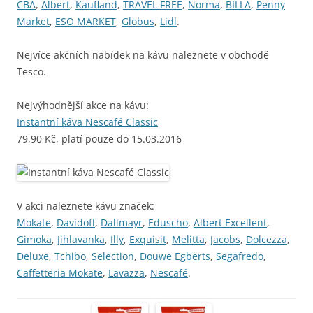
CBA
,
Albert
,
Kaufland
,
TRAVEL FREE
,
Norma
,
BILLA
,
Penny
Market
,
ESO MARKET
,
Globus
,
Lidl
.
Nejvíce akčních nabídek na kávu naleznete v obchodě
Tesco.
Nejvýhodnější akce na kávu:
Instantní káva Nescafé Classic
79,90 Kč, platí pouze do 15.03.2016
V akci naleznete kávu značek:
Mokate
,
Davidoff
,
Dallmayr
,
Eduscho
,
Albert Excellent
,
Gimoka
,
Jihlavanka
,
Illy
,
Exquisit
,
Melitta
,
Jacobs
,
Dolcezza
,
Deluxe
,
Tchibo
,
Selection
,
Douwe Egberts
,
Segafredo
,
Caffetteria Mokate
,
Lavazza
,
Nescafé
.