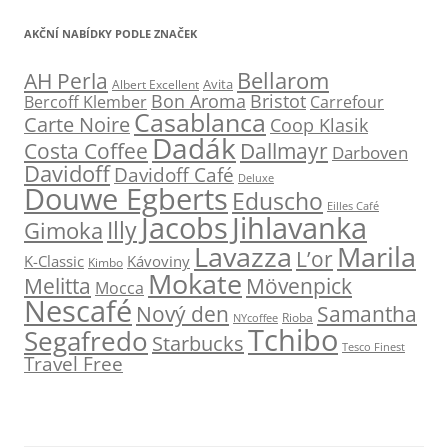
AKČNÍ NABÍDKY PODLE ZNAČEK
Bellarom
AH Perla
Avita
Albert Excellent
Bon Aroma
Bristot
Bercoff Klember
Carrefour
Casablanca
Carte Noire
Coop Klasik
Dadák
Dallmayr
Costa Coffee
Darboven
Davidoff
Davidoff Café
Deluxe
Douwe Egberts
Eduscho
Eilles Café
Jacobs
Jihlavanka
Illy
Gimoka
Marila
Lavazza
L’or
K-Classic
Kávoviny
Kimbo
Mokate
Melitta
Mövenpick
Mocca
Nescafé
Nový den
Samantha
NYcoffee
Rioba
Tchibo
Segafredo
Starbucks
Tesco Finest
Travel Free