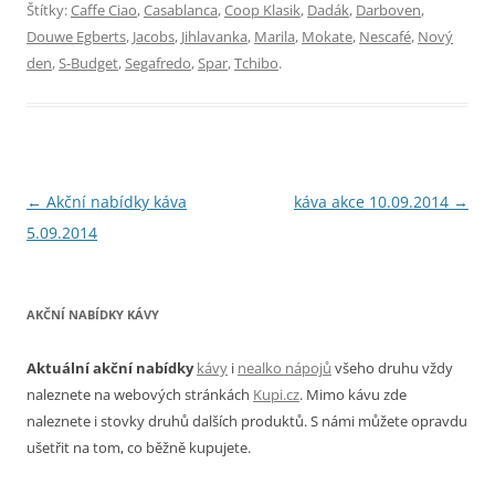
Štítky:
Caffe Ciao
,
Casablanca
,
Coop Klasik
,
Dadák
,
Darboven
,
Douwe Egberts
,
Jacobs
,
Jihlavanka
,
Marila
,
Mokate
,
Nescafé
,
Nový
den
,
S-Budget
,
Segafredo
,
Spar
,
Tchibo
.
Navigace
←
Akční nabídky káva
káva akce 10.09.2014
→
pro
5.09.2014
příspěvky
AKČNÍ NABÍDKY KÁVY
Aktuální akční nabídky
kávy
i
nealko nápojů
všeho druhu vždy
naleznete na webových stránkách
Kupi.cz
. Mimo kávu zde
naleznete i stovky druhů dalších produktů. S námi můžete opravdu
ušetřit na tom, co běžně kupujete.