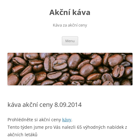
Přejít
k
Akční káva
obsahu
webu
Káva za akční ceny
Menu
káva akční ceny 8.09.2014
Prohlédněte si akční ceny
kávy
.
Tento týden jsme pro Vás nalezli 65 výhodných nabídek z
akčních letáků