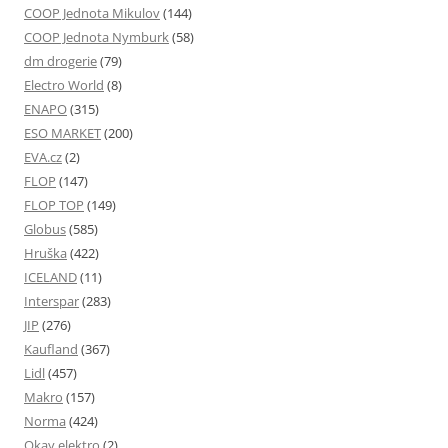
COOP Jednota Mikulov
(144)
COOP Jednota Nymburk
(58)
dm drogerie
(79)
Electro World
(8)
ENAPO
(315)
ESO MARKET
(200)
EVA.cz
(2)
FLOP
(147)
FLOP TOP
(149)
Globus
(585)
Hruška
(422)
ICELAND
(11)
Interspar
(283)
JIP
(276)
Kaufland
(367)
Lidl
(457)
Makro
(157)
Norma
(424)
Okay elektro
(2)