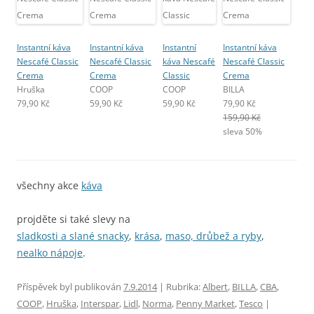
Instantní káva
Instantní káva
Instantní
Instantní káva
Nescafé Classic
Nescafé Classic
káva Nescafé
Nescafé Classic
Crema
Crema
Classic
Crema
Hruška
COOP
COOP
BILLA
79,90 Kč
59,90 Kč
59,90 Kč
79,90 Kč
159,90 Kč
sleva 50%
všechny akce
káva
projděte si také slevy na
sladkosti a slané snacky
,
krása
,
maso, drůbež a ryby
,
nealko nápoje
.
Příspěvek byl publikován
7.9.2014
| Rubrika:
Albert
,
BILLA
,
CBA
,
COOP
,
Hruška
,
Interspar
,
Lidl
,
Norma
,
Penny Market
,
Tesco
|