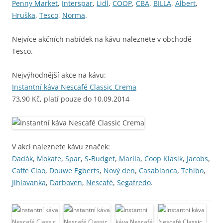
Penny Market
,
Interspar
,
Lidl
,
COOP
,
CBA
,
BILLA
,
Albert
,
Hruška
,
Tesco
,
Norma
.
Nejvíce akčních nabídek na kávu naleznete v obchodě
Tesco.
Nejvýhodnější akce na kávu:
Instantní káva Nescafé Classic Crema
73,90 Kč, platí pouze do 10.09.2014
V akci naleznete kávu značek:
Dadák
,
Mokate
,
Spar
,
S-Budget
,
Marila
,
Coop Klasik
,
Jacobs
,
Caffe Ciao
,
Douwe Egberts
,
Nový den
,
Casablanca
,
Tchibo
,
Jihlavanka
,
Darboven
,
Nescafé
,
Segafredo
.