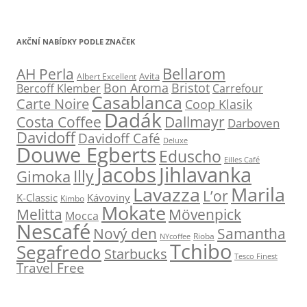
AKČNÍ NABÍDKY PODLE ZNAČEK
Bellarom
AH Perla
Avita
Albert Excellent
Bon Aroma
Bristot
Bercoff Klember
Carrefour
Casablanca
Carte Noire
Coop Klasik
Dadák
Dallmayr
Costa Coffee
Darboven
Davidoff
Davidoff Café
Deluxe
Douwe Egberts
Eduscho
Eilles Café
Jacobs
Jihlavanka
Illy
Gimoka
Marila
Lavazza
L’or
K-Classic
Kávoviny
Kimbo
Mokate
Melitta
Mövenpick
Mocca
Nescafé
Nový den
Samantha
NYcoffee
Rioba
Tchibo
Segafredo
Starbucks
Tesco Finest
Travel Free