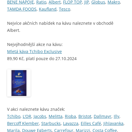
BENE NÁPOJE
,
Ratio
,
Albert
,
FLOP TOP
,
JIP
,
Globus
,
Makro
,
TAMDA FOODS
,
Kaufland
,
Tesco
.
Nejvíce akčních nabídek na kávu naleznete v obchodě
Albert.
Nejvýhodnější akce na kávu:
Mletá káva Tchibo Exclusive
89,90 Kč, platí pouze do 27.10.2024
V akci naleznete kávu značek:
Tchibo
,
L’OR
,
Jacobs
,
Melitta
,
Rioba
,
Bristot
,
Dallmayr
,
Illy
,
Bercoff Klember
,
Starbucks
,
Lavazza
,
Eilles Café
,
Jihlavanka
,
Marila
,
Douwe Egberts
,
Carrefour
,
Marizzi
,
Costa Coffee
,