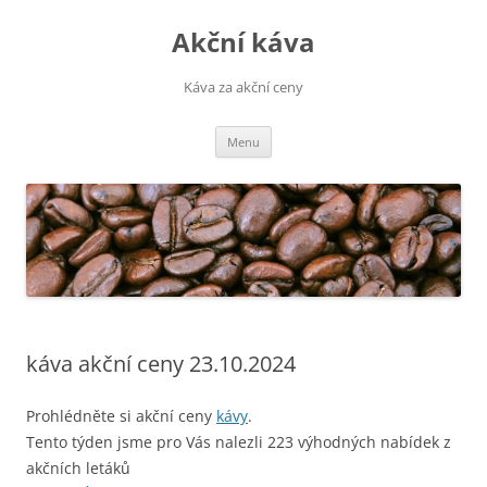
Přejít
k
Akční káva
obsahu
webu
Káva za akční ceny
Menu
káva akční ceny 23.10.2024
Prohlédněte si akční ceny
kávy
.
Tento týden jsme pro Vás nalezli 223 výhodných nabídek z
akčních letáků