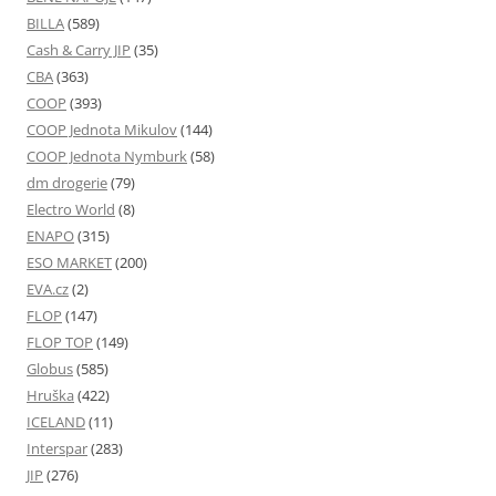
BILLA
(589)
Cash & Carry JIP
(35)
CBA
(363)
COOP
(393)
COOP Jednota Mikulov
(144)
COOP Jednota Nymburk
(58)
dm drogerie
(79)
Electro World
(8)
ENAPO
(315)
ESO MARKET
(200)
EVA.cz
(2)
FLOP
(147)
FLOP TOP
(149)
Globus
(585)
Hruška
(422)
ICELAND
(11)
Interspar
(283)
JIP
(276)