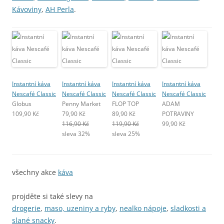
Kávoviny
,
AH Perla
.
Instantní káva
Instantní káva
Instantní káva
Instantní káva
Nescafé Classic
Nescafé Classic
Nescafé Classic
Nescafé Classic
Globus
Penny Market
FLOP TOP
ADAM
109,90 Kč
79,90 Kč
89,90 Kč
POTRAVINY
116,90 Kč
119,90 Kč
99,90 Kč
sleva 32%
sleva 25%
všechny akce
káva
projděte si také slevy na
drogerie
,
maso, uzeniny a ryby
,
nealko nápoje
,
sladkosti a
slané snacky
.