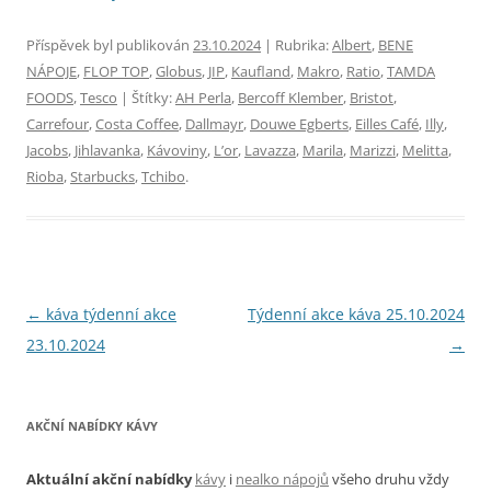
Příspěvek byl publikován
23.10.2024
| Rubrika:
Albert
,
BENE
NÁPOJE
,
FLOP TOP
,
Globus
,
JIP
,
Kaufland
,
Makro
,
Ratio
,
TAMDA
FOODS
,
Tesco
| Štítky:
AH Perla
,
Bercoff Klember
,
Bristot
,
Carrefour
,
Costa Coffee
,
Dallmayr
,
Douwe Egberts
,
Eilles Café
,
Illy
,
Jacobs
,
Jihlavanka
,
Kávoviny
,
L’or
,
Lavazza
,
Marila
,
Marizzi
,
Melitta
,
Rioba
,
Starbucks
,
Tchibo
.
Navigace
←
káva týdenní akce
Týdenní akce káva 25.10.2024
pro
23.10.2024
→
příspěvky
AKČNÍ NABÍDKY KÁVY
Aktuální akční nabídky
kávy
i
nealko nápojů
všeho druhu vždy