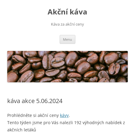
Přejít
k
Akční káva
obsahu
webu
Káva za akční ceny
Menu
káva akce 5.06.2024
Prohlédněte si akční ceny
kávy
.
Tento týden jsme pro Vás nalezli 192 výhodných nabídek z
akčních letáků