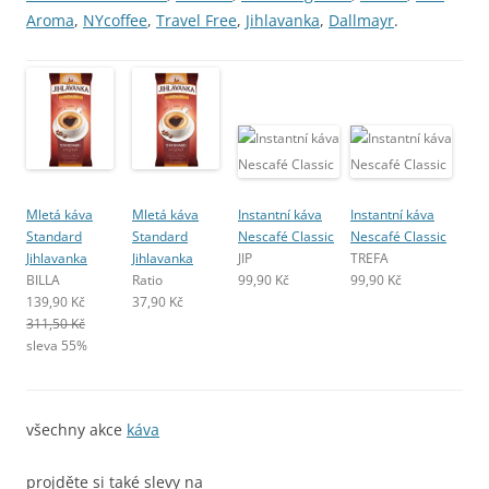
Aroma
,
NYcoffee
,
Travel Free
,
Jihlavanka
,
Dallmayr
.
Mletá káva
Mletá káva
Instantní káva
Instantní káva
Standard
Standard
Nescafé Classic
Nescafé Classic
Jihlavanka
Jihlavanka
JIP
TREFA
BILLA
Ratio
99,90 Kč
99,90 Kč
139,90 Kč
37,90 Kč
311,50 Kč
sleva 55%
všechny akce
káva
projděte si také slevy na