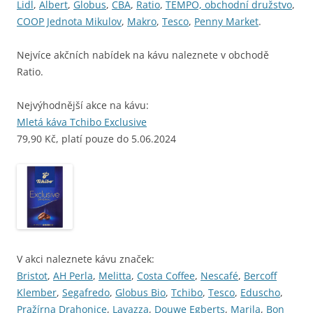
Lidl
,
Albert
,
Globus
,
CBA
,
Ratio
,
TEMPO, obchodní družstvo
,
COOP Jednota Mikulov
,
Makro
,
Tesco
,
Penny Market
.
Nejvíce akčních nabídek na kávu naleznete v obchodě
Ratio.
Nejvýhodnější akce na kávu:
Mletá káva Tchibo Exclusive
79,90 Kč, platí pouze do 5.06.2024
V akci naleznete kávu značek:
Bristot
,
AH Perla
,
Melitta
,
Costa Coffee
,
Nescafé
,
Bercoff
Klember
,
Segafredo
,
Globus Bio
,
Tchibo
,
Tesco
,
Eduscho
,
Pražírna Drahonice
,
Lavazza
,
Douwe Egberts
,
Marila
,
Bon