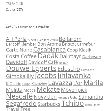
TREFA
(145)
Žabka
(257)
AKČNÍ NABÍDKY PODLE ZNAČEK
Bellarom
AH Perla
Avita
Albert Excellent
Bon Aroma
Bristot
Bercoff Klember
Carrefour
Casablanca
Carte Noire
Coop Klasik
Dadák
Dallmayr
Costa Coffee
Darboven
Davidoff
Davidoff Café
Deluxe
Douwe Egberts
Eduscho
Eilles Café
Jacobs
Jihlavanka
Illy
Gimoka
Marila
Lavazza
L’or
K-Classic
Kávoviny
Kimbo
Mokate
Melitta
Mövenpick
Mocca
Nescafé
Nový den
Samantha
NYcoffee
Rioba
Tchibo
Segafredo
Starbucks
Tesco Finest
Travel Free