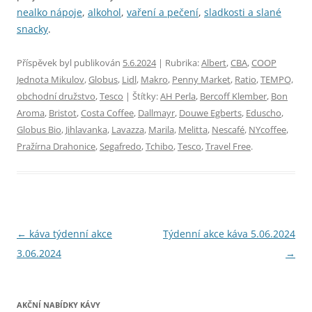
nealko nápoje
,
alkohol
,
vaření a pečení
,
sladkosti a slané
snacky
.
Příspěvek byl publikován
5.6.2024
| Rubrika:
Albert
,
CBA
,
COOP
Jednota Mikulov
,
Globus
,
Lidl
,
Makro
,
Penny Market
,
Ratio
,
TEMPO,
obchodní družstvo
,
Tesco
| Štítky:
AH Perla
,
Bercoff Klember
,
Bon
Aroma
,
Bristot
,
Costa Coffee
,
Dallmayr
,
Douwe Egberts
,
Eduscho
,
Globus Bio
,
Jihlavanka
,
Lavazza
,
Marila
,
Melitta
,
Nescafé
,
NYcoffee
,
Pražírna Drahonice
,
Segafredo
,
Tchibo
,
Tesco
,
Travel Free
.
Navigace
←
káva týdenní akce
Týdenní akce káva 5.06.2024
pro
3.06.2024
→
příspěvky
AKČNÍ NABÍDKY KÁVY