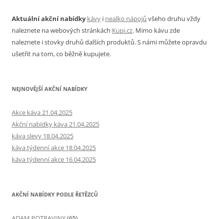
Aktuální akční nabídky
kávy
i
nealko nápojů
všeho druhu vždy
naleznete na webových stránkách
Kupi.cz
. Mimo kávu zde
naleznete i stovky druhů dalších produktů. S námi můžete opravdu
ušetřit na tom, co běžně kupujete.
NEJNOVĚJŠÍ AKČNÍ NABÍDKY
Akce káva 21.04.2025
Akční nabídky káva 21.04.2025
káva slevy 18.04.2025
káva týdenní akce 18.04.2025
káva týdenní akce 16.04.2025
AKČNÍ NABÍDKY PODLE ŘETĚZCŮ
ADAM POTRAVINY
(65)