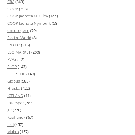
CBA
(363)
COOP
(393)
COOP Jednota Mikulov
(144)
COOP Jednota Nymburk
(58)
dm drogerie
(79)
Electro World
(8)
ENAPO
(315)
ESO MARKET
(200)
EVA.cz
(2)
FLOP
(147)
FLOP TOP
(149)
Globus
(585)
Hruška
(422)
ICELAND
(11)
Interspar
(283)
JIP
(276)
Kaufland
(367)
Lidl
(457)
Makro
(157)