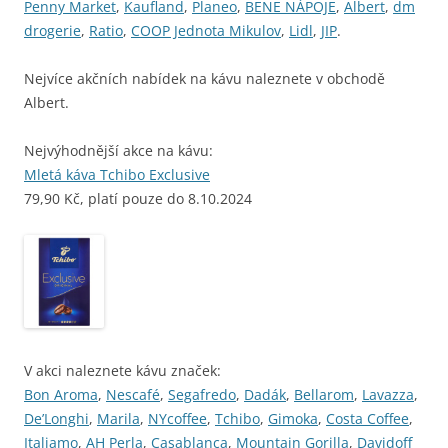
Penny Market
,
Kaufland
,
Planeo
,
BENE NÁPOJE
,
Albert
,
dm
drogerie
,
Ratio
,
COOP Jednota Mikulov
,
Lidl
,
JIP
.
Nejvíce akčních nabídek na kávu naleznete v obchodě
Albert.
Nejvýhodnější akce na kávu:
Mletá káva Tchibo Exclusive
79,90 Kč, platí pouze do 8.10.2024
V akci naleznete kávu značek:
Bon Aroma
,
Nescafé
,
Segafredo
,
Dadák
,
Bellarom
,
Lavazza
,
De’Longhi
,
Marila
,
NYcoffee
,
Tchibo
,
Gimoka
,
Costa Coffee
,
Italiamo
,
AH Perla
,
Casablanca
,
Mountain Gorilla
,
Davidoff