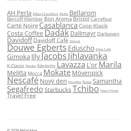
Bellarom
AH Perla
Avita
Albert Excellent
Bon Aroma
Bristot
Bercoff Klember
Carrefour
Casablanca
Carte Noire
Coop Klasik
Dadák
Dallmayr
Costa Coffee
Darboven
Davidoff
Davidoff Café
Deluxe
Douwe Egberts
Eduscho
Eilles Café
Jacobs
Jihlavanka
Illy
Gimoka
Marila
Lavazza
L’or
K-Classic
Kávoviny
Kimbo
Mokate
Melitta
Mövenpick
Mocca
Nescafé
Nový den
Samantha
NYcoffee
Rioba
Tchibo
Segafredo
Starbucks
Tesco Finest
Travel Free
© 2026 Akční káva