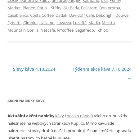
COOP Jednota Mikulov
,
dm drogerie
,
JIP
,
Kaufland
,
Lidl
,
Penny
Market
,
Planeo
,
Ratio
| Štítky:
AH Perla
,
Bellarom
,
Bon Aroma
,
Casablanca
,
Costa Coffee
,
Dadák
,
Davidoff Café
,
DeLonghi
,
Douwe
Egberts
,
Gimoka
,
Italiamo
,
Lavazza
,
Lucaffé
,
Marila
,
Melitta
,
Mountain Gorilla
,
Nescafé
,
NYcoffee
,
Segafredo
,
Tchibo
.
Navigace
←
Slevy káva 4.10.2024
Týdenní akce káva 7.10.2024
pro
→
příspěvky
AKČNÍ NABÍDKY KÁVY
Aktuální akční nabídky
kávy
i
nealko nápojů
všeho druhu vždy
naleznete na webových stránkách
Kupi.cz
. Mimo kávu zde
naleznete i stovky druhů dalších produktů. S námi můžete opravdu
ušetřit na tom, co běžně kupujete.