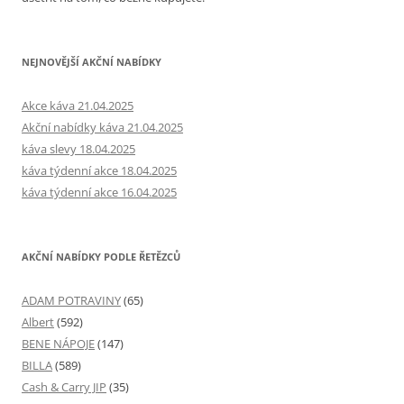
NEJNOVĚJŠÍ AKČNÍ NABÍDKY
Akce káva 21.04.2025
Akční nabídky káva 21.04.2025
káva slevy 18.04.2025
káva týdenní akce 18.04.2025
káva týdenní akce 16.04.2025
AKČNÍ NABÍDKY PODLE ŘETĚZCŮ
ADAM POTRAVINY
(65)
Albert
(592)
BENE NÁPOJE
(147)
BILLA
(589)
Cash & Carry JIP
(35)