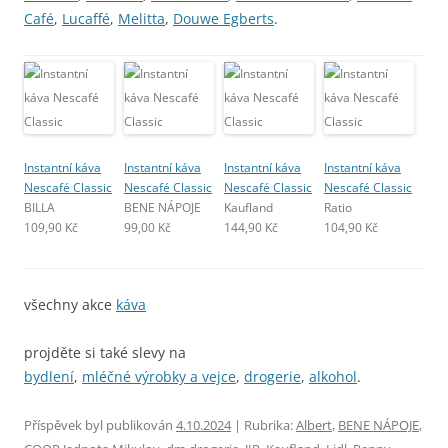
Café
,
Lucaffé
,
Melitta
,
Douwe Egberts
.
Instantní káva
Instantní káva
Instantní káva
Instantní káva
Nescafé Classic
Nescafé Classic
Nescafé Classic
Nescafé Classic
BILLA
BENE NÁPOJE
Kaufland
Ratio
109,90 Kč
99,00 Kč
144,90 Kč
104,90 Kč
všechny akce
káva
projděte si také slevy na
bydlení
,
mléčné výrobky a vejce
,
drogerie
,
alkohol
.
Příspěvek byl publikován
4.10.2024
| Rubrika:
Albert
,
BENE NÁPOJE
,