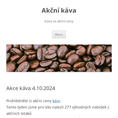
Přejít
k
Akční káva
obsahu
webu
Káva za akční ceny
Menu
Akce káva 4.10.2024
Prohlédněte si akční ceny
kávy
.
Tento týden jsme pro Vás nalezli 277 výhodných nabídek z
akčních letáků